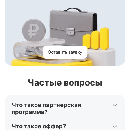
Оставить заявку
Частые вопросы
Что такое партнерская
программа?
Это форма сотрудничества: партнеры привлекают
Что такое оффер?
клиентов рекламодателю, а он платит