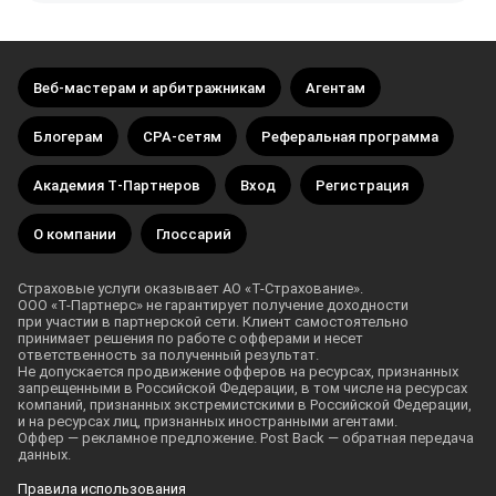
в личном кабинете можно отслеживать статистику
маркетинг, — продвижение товаров и услуг
по целевым действиям клиентов.
с помощью посредников.
Рекламодатель — тот, кто предлагает свои товары
или услуги для продвижения.
Веб‑мастерам и арбитражникам
Агентам
Партнер, или аффилиат, — тот, кто продвигает
товары или услуги рекламодателя.
Блогерам
СРА‑сетям
Реферальная программа
Агент — партнер, который лично рекомендует
сервисы рекламодателя своим клиентам, друзьям
Академия Т‑Партнеров
Вход
Регистрация
или знакомым.
Лид — потенциальный клиент, который проявил
О компании
Глоссарий
интерес к товару или услуге.
Лидогенерация — привлечение потенциальных
Страховые услуги оказывает АО «
Т-Страхование
».
клиентов. Для этого используются разные
ООО «
Т-Партнерс
» не гарантирует получение доходности
маркетинговые инструменты, например
при участии в партнерской сети. Клиент самостоятельно
контекстная реклама,
email-рассылки
.
принимает решения по работе с офферами и несет
ответственность за полученный результат.
Веб-мастер
— владелец площадки, который
Не допускается продвижение офферов на ресурсах, признанных
размещает на ней предложения рекламодателя.
запрещенными в Российской Федерации, в том числе на ресурсах
компаний, признанных экстремистскими в Российской Федерации,
Арбитраж — покупка трафика и его перепродажа
и на ресурсах лиц, признанных иностранными агентами.
по более высокой цене. Пример: партнер
Оффер — рекламное предложение. Post Back — обратная передача
подключается к офферу, вознаграждение
данных.
за приведенного клиента — 2000 ₽. Он решает
продвигать оффер с помощью рекламы на другом
Правила использования